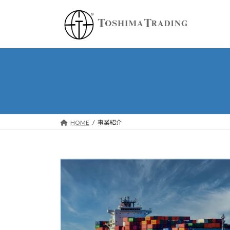
コ
ナ
ン
ビ
テ
ゲ
ン
ー
ツ
シ
へ
ョ
ス
ン
キ
に
ッ
移
プ
動
HOME
事業紹介